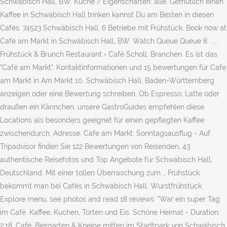
Schwäbisch Hall, BW. Küche / Eigenschaften: alle. Gemütlich einen
Kaffee in Schwäbisch Hall trinken kannst Du am Besten in diesen
Cafés. 74523 Schwäbisch Hall. 6 Betriebe mit Frühstück. Book now at
Cafe am Markt in Schwäbisch Hall, BW. Watch Queue Queue 8 . ...
Frühstück & Brunch Restaurant › Café Scholl. Branchen. Es ist das
“Café am Markt”. Kontaktinformationen und 15 bewertungen für Cafe
am Markt in Am Markt 10, Schwäbisch Hall, Baden-Württemberg
anzeigen oder eine Bewertung schreiben. Ob Espresso, Latte oder
draußen ein Kännchen, unsere GastroGuides empfehlen diese
Locations als besonders geeignet für einen gepflegten Kaffee
zwischendurch. Adresse. Cafe am Markt: Sonntagsausflug - Auf
Tripadvisor finden Sie 122 Bewertungen von Reisenden, 43
authentische Reisefotos und Top Angebote für Schwäbisch Hall,
Deutschland. Mit einer tollen Überraschung zum … Frühstück
bekommt man bei Cafés in Schwäbisch Hall. Wurstfrühstück.
Explore menu, see photos and read 18 reviews: "War ein super Tag
im Café. Kaffee, Kuchen, Torten und Eis. Schöne Heimat - Duration:
2:18. Café, Biergarten & Kneipe mitten im Stadtpark von Schwäbisch