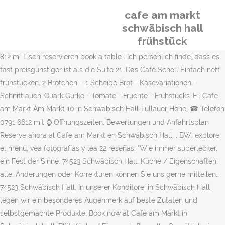
cafe am markt
schwäbisch hall
frühstück
812 m. Tisch reservieren book a table . Ich persönlich finde, dass es
fast preisgünstiger ist als die Suite 21. Das Café Scholl Einfach nett
frühstücken. 2 Brötchen – 1 Scheibe Brot - Käsevariationen -
Schnittlauch-Quark Gurke - Tomate - Früchte - Frühstücks-Ei. Cafe
am Markt Am Markt 10 in Schwäbisch Hall Tullauer Höhe, ☎ Telefon
0791 6612 mit ⌚ Öffnungszeiten, Bewertungen und Anfahrtsplan
Reserve ahora al Cafe am Markt en Schwäbisch Hall, , BW; explore
el menú, vea fotografías y lea 22 reseñas: "Wie immer superlecker,
ein Fest der Sinne. 74523 Schwäbisch Hall. Küche / Eigenschaften:
alle. Änderungen oder Korrekturen können Sie uns gerne mitteilen..
74523 Schwäbisch Hall. In unserer Konditorei in Schwäbisch Hall
legen wir ein besonderes Augenmerk auf beste Zutaten und
selbstgemachte Produkte. Book now at Cafe am Markt in