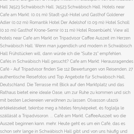
Hall 74523 Schwäbisch Hall. 74523 Schwäbisch Hall. Hotels near
Cafe am Markt: (0.01 mi) Stadt-gut-Hotel und Gasthof Goldener
Adler (0.02 mi) Romantik Hotel Der Adelshof (0.09 mi) Hotel Scholl
(0.10 mi) Gasthof Krone-Semir (0.11 mi) Hotel Rosenbüehl; View all
hotels near Cafe am Markt on Tripadvisor Caffee Auszeit im Herzen
Schwäbisch Hall. Wenn man jugendlich und modern in Schwäbisch
Hall Frühstücken will, dann würde ich die “Suite 21” empfehlen.
Cafés in Schwäbisch Hall gesucht? Cafe am Markt: Herausragendes
Café - Auf Tripadvisor finden Sie 112 Bewertungen von Reisenden, 27
authentische Reisefotos und Top Angebote für Schwäbisch Hall,
Deutschland. Die Terrasse mit Blick auf den Marktplatz und das
Rathaus bietet eine ideale Oase, um zur Ruhe zu kommen und sich
mit besten Leckereien verwöhnen zu lassen. Olvasson utazói
értékeléseket, tekintse meg a hiteles fényképeket, és foglalja le
szállását a Tripadvisoron. ... Café am Markt. CaffeeAuszeit wo die
Auszeit beginnen kann. mehr. Heute geht es um ein Café, das es
schon sehr lange in Schwäbisch Hall gibt und von uns häufig und