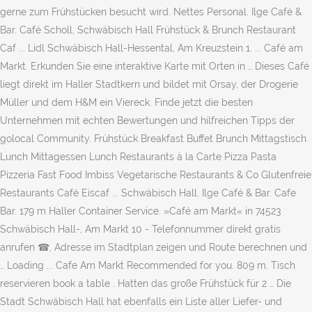
gerne zum Frühstücken besucht wird. Nettes Personal. Ilge Café &
Bar. Café Scholl, Schwäbisch Hall Frühstück & Brunch Restaurant
Caf ... Lidl Schwäbisch Hall-Hessental, Am Kreuzstein 1. ... Café am
Markt. Erkunden Sie eine interaktive Karte mit Orten in … Dieses Café
liegt direkt im Haller Stadtkern und bildet mit Orsay, der Drogerie
Müller und dem H&M ein Viereck. Finde jetzt die besten
Unternehmen mit echten Bewertungen und hilfreichen Tipps der
golocal Community. Frühstück Breakfast Buffet Brunch Mittagstisch
Lunch Mittagessen Lunch Restaurants à la Carte Pizza Pasta
Pizzeria Fast Food Imbiss Vegetarische Restaurants & Co Glutenfreie
Restaurants Café Eiscaf ... Schwäbisch Hall. Ilge Café & Bar. Cafe
Bar. 179 m Haller Container Service. »Café am Markt« in 74523
Schwäbisch Hall-, Am Markt 10 - Telefonnummer direkt gratis
anrufen ☎, Adresse im Stadtplan zeigen und Route berechnen und
… Loading ... Cafe Am Markt Recommended for you. 809 m. Tisch
reservieren book a table . Hatten das große Frühstück für 2 … Die
Stadt Schwäbisch Hall hat ebenfalls ein Liste aller Liefer- und