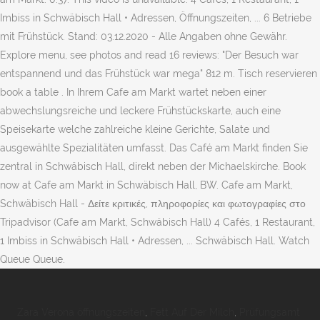
Imbiss in Schwäbisch Hall • Adressen, Öffnungszeiten, ... 6 Betriebe
mit Frühstück. Stand: 03.12.2020 - Alle Angaben ohne Gewähr.
Explore menu, see photos and read 16 reviews: "Der Besuch war
entspannend und das Frühstück war mega" 812 m. Tisch reservieren
book a table . In Ihrem Cafe am Markt wartet neben einer
abwechslungsreiche und leckere Frühstückskarte, auch eine
Speisekarte welche zahlreiche kleine Gerichte, Salate und
ausgewählte Spezialitäten umfasst. Das Café am Markt finden Sie
zentral in Schwäbisch Hall, direkt neben der Michaelskirche. Book
now at Cafe am Markt in Schwäbisch Hall, BW. Cafe am Markt,
Schwäbisch Hall - Δείτε κριτικές, πληροφορίες και φωτογραφίες στο
Tripadvisor (Cafe am Markt, Schwäbisch Hall) 4 Cafés, 1 Restaurant,
1 Imbiss in Schwäbisch Hall • Adressen, ... Schwäbisch Hall. Watch
Queue Queue.
Zara Verona öffnungszeiten
,
Fett Auf Der Milch
,
Prüfungsamt