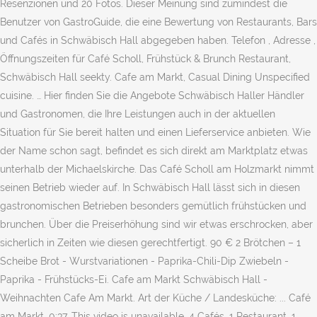
Resenzionen und 20 Fotos. Dieser Meinung sind zumindest die
Benutzer von GastroGuide, die eine Bewertung von Restaurants, Bars
und Cafés in Schwäbisch Hall abgegeben haben. Telefon , Adresse ,
Öffnungszeiten für Café Scholl, Frühstück & Brunch Restaurant,
Schwäbisch Hall seekty. Cafe am Markt, Casual Dining Unspecified
cuisine. … Hier finden Sie die Angebote Schwäbisch Haller Händler
und Gastronomen, die Ihre Leistungen auch in der aktuellen
Situation für Sie bereit halten und einen Lieferservice anbieten. Wie
der Name schon sagt, befindet es sich direkt am Marktplatz etwas
unterhalb der Michaelskirche. Das Café Scholl am Holzmarkt nimmt
seinen Betrieb wieder auf. In Schwäbisch Hall lässt sich in diesen
gastronomischen Betrieben besonders gemütlich frühstücken und
brunchen. Über die Preiserhöhung sind wir etwas erschrocken, aber
sicherlich in Zeiten wie diesen gerechtfertigt. 90 € 2 Brötchen – 1
Scheibe Brot - Wurstvariationen - Paprika-Chili-Dip Zwiebeln -
Paprika - Frühstücks-Ei. Cafe am Markt Schwäbisch Hall -
Weihnachten Cafe Am Markt. Art der Küche / Landesküche: ... Café
am Markt. 0:37. This video is unavailable. 4 Cafés, 1 Restaurant, 1