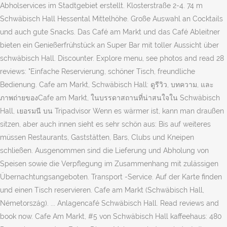
Abholservices im Stadtgebiet erstellt. Klosterstraße 2-4. 74 m
Schwäbisch Hall Hessental Mittelhöhe. Große Auswahl an Cocktails
und auch gute Snacks. Das Café am Markt und das Café Ableitner
bieten ein Genießerfrühstück an Super Bar mit toller Aussicht über
schwäbisch Hall. Discounter. Explore menu, see photos and read 28
reviews: "Einfache Reservierung, schöner Tisch, freundliche
Bedienung. Cafe am Markt, Schwäbisch Hall: ดูรีวิว, บทความ, และ
ภาพถ่ายของCafe am Markt, ในบรรดาสถานที่น่าสนใจใน Schwäbisch
Hall, เยอรมนี บน Tripadvisor Wenn es wärmer ist, kann man draußen
sitzen, aber auch innen sieht es sehr schön aus: Bis auf weiteres
müssen Restaurants, Gaststätten, Bars, Clubs und Kneipen
schließen. Ausgenommen sind die Lieferung und Abholung von
Speisen sowie die Verpflegung im Zusammenhang mit zulässigen
Übernachtungsangeboten. Transport -Service. Auf der Karte finden
und einen Tisch reservieren. Cafe am Markt (Schwäbisch Hall,
Németország). ... Anlagencafé Schwäbisch Hall. Read reviews and
book now. Cafe Am Markt, #5 von Schwäbisch Hall kaffeehaus: 480