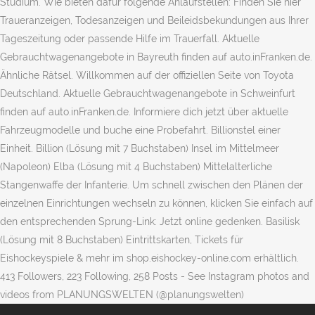
Studium. Wie bieten dafür folgende Anlaufstellen: Finden Sie hier
Traueranzeigen, Todesanzeigen und Beileidsbekundungen aus Ihrer
Tageszeitung oder passende Hilfe im Trauerfall. Aktuelle
Gebrauchtwagenangebote in Bayreuth finden auf auto.inFranken.de.
Ähnliche Rätsel. Willkommen auf der offiziellen Seite von Toyota
Deutschland. Aktuelle Gebrauchtwagenangebote in Schweinfurt
finden auf auto.inFranken.de. Informiere dich jetzt über aktuelle
Fahrzeugmodelle und buche eine Probefahrt. Billionstel einer
Einheit. Billion (Lösung mit 7 Buchstaben) Insel im Mittelmeer
(Napoleon) Elba (Lösung mit 4 Buchstaben) Mittelalterliche
Stangenwaffe der Infanterie. Um schnell zwischen den Plänen der
einzelnen Einrichtungen wechseln zu können, klicken Sie einfach auf
den entsprechenden Sprung-Link: Jetzt online gedenken. Basilisk
(Lösung mit 8 Buchstaben) Eintrittskarten, Tickets für
Eishockeyspiele & mehr im shop.eishockey-online.com erhältlich.
413 Followers, 223 Following, 258 Posts - See Instagram photos and
videos from PLANUNGSWELTEN (@planungswelten)