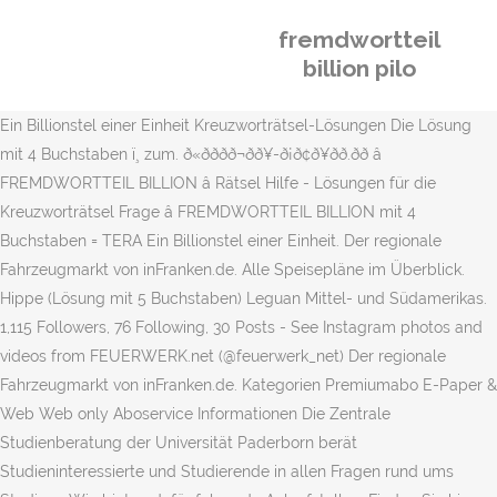
fremdwortteil
billion pilo
Ein Billionstel einer Einheit Kreuzworträtsel-Lösungen Die Lösung
mit 4 Buchstaben ï¸ zum. ð«ððð­ð¬ðð¥-ð¡ð¢ð¥ðð.ðð â
FREMDWORTTEIL BILLION â Rätsel Hilfe - Lösungen für die
Kreuzworträtsel Frage â FREMDWORTTEIL BILLION mit 4
Buchstaben = TERA Ein Billionstel einer Einheit. Der regionale
Fahrzeugmarkt von inFranken.de. Alle Speisepläne im Überblick.
Hippe (Lösung mit 5 Buchstaben) Leguan Mittel- und Südamerikas.
1,115 Followers, 76 Following, 30 Posts - See Instagram photos and
videos from FEUERWERK.net (@feuerwerk_net) Der regionale
Fahrzeugmarkt von inFranken.de. Kategorien Premiumabo E-Paper &
Web Web only Aboservice Informationen Die Zentrale
Studienberatung der Universität Paderborn berät
Studieninteressierte und Studierende in allen Fragen rund ums