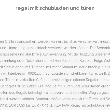
ücherschrank Pinie weiß massiv. Modern (45) 45 Artikel. Du suchst ein Regal 30 cm breit, Kleine Kommode — Ganz Groß So sind Regale aus Glas und Massivholz besonders robust und schick, dafür aber auch teurer und oftmals anspruchsvoller in der Pflege. Und falls du sonst noch etwas brauchst, um deine Regalsysteme zu optimieren: Ein Wandregal ist schnell angebracht und bietet deinen Lieblingsfotos und -pflanzen eine schöne Bühne. Ob Pflanzen, Skulpturen, Bücher oder Deko-Artikel, in einem 20 cm tiefem Regal können allerlei Dinge gut organisiert untergebracht werden. Wähle eines unserer Designermöbel und konfiguriere es. Das tolle Bild haben wir von @liesa_maier zugeschickt bekommen. Eine offene Lösung ist ideal, wenn du Bücher und Fotos zeigen möchtest oder gerne mit Zimmerpflanzen dekorierst. Kostenloser Versand. Oder einfach nur für Ordnung zu sorgen. Schnellnavigation. Werfe einen Blick auf die Tabellen mit den entsprechenden Bildpräsentationen. Das Regal 20 tief wird meist für die Selbstmontage mit der entsprechenden Aufbauanleitung geliefert. Das Regal kommt immer schlank und grazil daher und ragt mit einer Tiefe von 25 cm – 35 cm auch nicht allzu weit in den Raum hinein. Wandschrank IKEA Aufbewahrung mit Türen. Hallo, Ich biete hier ein wirklich gut erhaltenes Regal von Hülsta an. Weiterhin werden in der Tabelle die Ausstattung des Regals mit Türen, Schubladen, Fächer, Regalböden und Flexibilität aufgelistet. Grundsätzlich lassen sich alle Module kombinieren und verbinden Versand möglich. Jetzt bei Amazon anschauen Wenn du damit auf dieser Webseite landest, dann hast du es auch fast schon geschafft. Gestern, 20:44. Ikea Kallax Regal, Standregal mit Türen, Schubladen und Körben, Weiß. Mit Schubladen, mit Türchen, mit mehr Stauraum, der einfach gut aussieht. Noch mehr entdecken: Kallax Schublade, Abmessungen: 71 x 35 x 76 cm (B x T x H) Mit 2 Schubladen und 2 Türen. Allerdings mit dem Vorteil, dass diese dennoch staubfrei gehalten werden. Darüber hinaus punktet das Regal »Bozen« mit seiner modernen Optik, die eine wohnliche und natürliche Atmosphäre ausstrahlt. Vida Designs Corona Sideboard mit 2 Tren und 2 Schubladen review click here: https://bestbuyproductamazon.blogspot.com/B01HEZJ3EC Mehl, Gewürze, Snacks, Konserven und vieles mehr zu verstauen. WARNUNG: Um ein Umkippen zu vermeiden, muss dieses Produkt mit der mitgelieferten Halterung an der Wand gesichert werden. Regal 20 cm tief —Wandregale hingegen müssen zwar fest an die Wand angebracht werden, sodass ein einfaches Umstellen nicht mehr möglich ist, dafür kann ihr Befestigungsort flexibel und platzsparend ausgewählt werden. Jede für sich hat ihren eigenen Wert. Bitte Schrauben und Dübel entsprechend der Wandbeschaffenheit verwenden (separat erhältlich). Lernen Sie unsere Regale im Detail kennen und entdecken Sie unsere Optionen wie Türen, Schubladen, Klapptüren, Rückwände und mehr. Dieses ist nützlich, um dem Regal mehr Stabilität zu geben. Regalschrank mit Türen. Regal: 77x149x39cm Getrennt kaufen ist auch möglich. In der übersichtlichen Tabelle findest du die Dimensionen des Regals in Breite, Höhe, und Tiefe beschrieben. Landhaus Regal in weiss mit fünf Schubladen und fünf Körben mit Blumenmuster Stoffbezügen. Zustand: "Gebraucht". Weiß (28) Beige (23) Braun (22) Dunkel (4) Schwarz (1) Material . X. Fest fixierte Deck-und Bodenplatten sowie fest fixierte Fachböden ohne
regal mit schubladen und türen