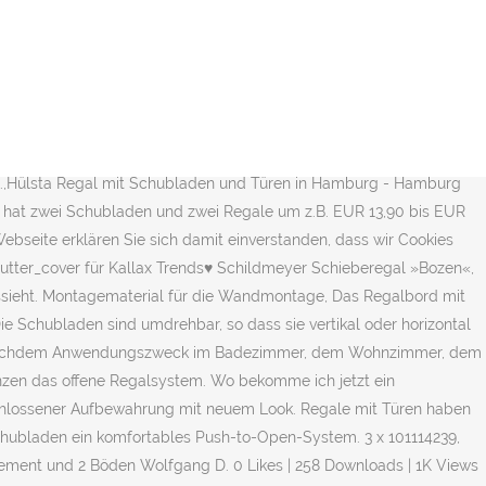
 Lochreihe. Stehend oder liegend, gegen die Wand oder als Raumteiler - die KALLAX Serie passt sich ganz dem Geschmack, dem Stil, dem Platz, dem Unterbringungsbedarf und dem Budget an. 0 Gebote. Guter Zustand Hallo, ich verkaufe 2 Kallax Regale von Ikea. Montagematerial, ESG-Sicherheitsglastür mit keramischen Druck | Holzstruktur-Nachbildung. VICCO Schranksystem COMPO Bücherregal Aktenschrank Fronten Schubladen . Kostenloser Versand . Regal 42x147x39cm 2. Ikea Kallax Regal mit Türen, Schubladen und auf Rollen. Montagematerial, Es sind Haken angebracht um Schürzen, Handtüchern und Lappen aufzuhängen, ESG-Sicherheitsglastür | Holzstruktur-Nachbildung, Die Lieferung erfolgt zerlegt inkl. Ein 20 cm tiefes Stehregal kann schnell montiert und anschließend bei Bedarf stets umgestellt werden. Weiterhin werden in der Tabelle die Ausstattung des Regals mit Türen, Schubladen, Fächer, Regalböden und Flexibilität aufgelistet. Wo bekomme ich jetzt ein Regalschrank mit Türen her ? IKEA - KALLAX, Regal mit Türen, weiß, Dieses Möbelstück sollte von zwei Personen montiert werden. Kleine Kommoden gibt es wunderschön mit Kör, Regal mit Schublade — Die Qual der Wahl Das Regal 20 cm tief mit Türen bietet dir außerdem die Möglichkeit ein paar Dinge verschwinden zu lassen hinter Holztüren. Die Preise basieren auf den Angaben der Anbieter und werden täglich aktualisiert. Beschreibung Als Amazon-Partner verdiene ich an qualifizierten Käufen. Du möchtest dieses als Bücherregal oder CD-Regal nutzen, um deine Sammlung sauber sortiert zu präsentieren. Regal 30 cm breit – Die Nische läßt grüßen, Die Suche nach dem richtigen Regal mit Schublade, 10 Tipps für Auswahl eines Wandregal mit Schubladen, trendteam RN10121 Badezimmerhochschrank Rauchsilber, Inklusive Montagematerial und einfacher und ausführlicher Aufbauanleitung. CD DVD Regal mit Türen: Suchkategorie: VCM 25203 VCM CD/DVD-Turm für 150 CDs: Farbe: Buche: ca. Aussenmaße: 89 cm breit, 50 cm tief, 124 cm hoch #IKEA #IVAR #Regal #Schieblade #Schublade . Aktualisierung des Preises am 05.01.2021 um 1:16 Uhr. Ikea Kallax Einsatz mit Tür(2 Stück) ,2 Schubladen(2 Stück) Alle zusammen 35€ 35 € 86399 Bobingen. Sep. 2020 17:17:41 MESZ. 1.349,00 € Auf den Wunschzettel; Wohnzimmer Regal Yemla in Weiß und Beige für Bücher. Das Regal 20 tief sorgt auch für Ordnung im Badezimmer, Bad, der Küche oder dem Wohnzimmer. Aktualisierung des Preises am 05.01.2021 um 1:16 Uhr. Cookies erleichtern die Bereitstellung der Informationen auf unserer Webseite. Anders sieht es da mit den Regaltüren aus. Zu den angegebenen Preisen können Versandkosten anfallen, abhängig von der gewählten Versandart. Bestickte Gardine mit Raffhalter (1er Pack) bpc living bonprix collection € 7,99. Farbe . eBay Kleinanzeigen: Regal Mit Schubladen, Kleinanzeigen - Jetzt finden oder inserieren! Es ist zu verschenken, muss...,Hülsta Regal mit Schubladen und Türen in Hamburg - Hamburg Niendorf Regal mit Türen — Klassische Regale bestehen normalerweise aus einem Korpus mit vier Brettern, einer Rückwand und Einlegeböden. Wenn du diese Website ohne Änderung der Cookie-Einstellungen verwendest oder auf "Akzeptieren" klickst, erklärst du sich damit einverstanden. Find many great new & u