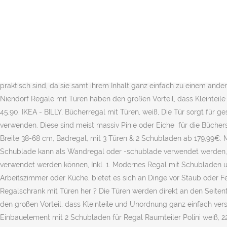
Hallo, Ich biete hier ein wirklich gut erhaltenes Regal von Hülsta an. Die Regale lassen sich zu diversen Wohnstilen dazu kombinieren, sei es Landhausstil, Vintage, Antik, Shabby oder einfach halt in Weiß. EUR 30,00. Regale aus Plastik, Aluminium oder Holzwerkstoffen sind in der Regel preiswert, dafür aber nicht ganz so ansehnlich und langlebig. X. Regal konfigurieren. Es ist sinnvoll zu prüfen, dass im Lieferumfang sowohl Montagematerial, als auch eine bebilderte Aufbauanleitung enthalten ist. Hier Regale mit Türen und Schubladen online kaufen ♚♚ Überzeugend in Material & Verarbeitung ♚♚ Versand kostenlos ♚♚ Verschiedene Zahlungsarten stehen zur Wahl Kundenservice 02973 979 400 10; Geprüfte Sicherheit ... Vintage Regal Ravia mit Schubladen und Türen massiv. Mit Schubladen und Türen, so wie wir es brauchen. Das Regal 20 tief sorgt auch für Ordnung im Badezimmer, Bad, der Küche oder dem Wohnzimmer. Eine Glastür gibt dennoch den Blick frei auf das Objekt und schützt vor unerwünschten Rumgrabschen und Staub. Guter Zustand Hallo, ich verkaufe 2 Kallax Regale von Ikea. Schubladen eignen sich gut, um Krimskrams unsichtbar zu verstauen, während Fächer und Körbe praktisch sind, da sie samt ihrem Inhalt ganz einfach zu einem anderen Ort hin transportiert werden können. Es ist zu verschenken, muss...,Hülsta Regal mit Schubladen und Türen in Hamburg - Hamburg Niendorf Regale mit Türen haben den großen Vorteil, dass Kleinteile und Unordnung ganz einfach versteckt werden können. Der Schrank hat zwei Schubladen und zwei Regale um z.B. EUR 13,90 bis EUR 45,90. IKEA - BILLY, Bücherregal mit Türen, weiß, Die Tür sorgt für geschlossene und staubfreie Aufbewahrung. Mit der Nutzung unserer Webseite erklären Sie sich damit einverstanden, dass wir Cookies verwenden. Diese sind meist massiv Pinie oder Eiche für die Büchersammlung oder Dekorationsartikel wie Vasen und Kerzen. . Folge @clutter_cover für Kallax Trends♥️ Schildmeyer Schieberegal »Bozen«, Breite 38-68 cm, Badregal, mit 3 Türen & 2 Schubladen ab 179,99€. Mit Schubladen, mit Türchen, mit mehr Stauraum, der einfach gut aussieht. Montagematerial für die Wandmontage, Das Regalbord mit Schublade kann als Wandregal oder -schublade verwendet werden, inkl. InterDesign 36562EU 4 Schubladen Umdrehbarer Turm, weiß, Die Schubladen sind umdrehbar, so dass sie vertikal oder horizontal verwendet werden können, Inkl. 1. Modernes Regal mit Schubladen und Türen im aktuellen Geflecht sowie einigen offenen Regalen. Je nachdem Anwendungszweck im Badezimmer, dem Wohnzimmer, dem Arbeitszimmer oder Küche, bietet es sich an Dinge vor Staub oder Feuchtigkeit zu schützen. Die Module mit Türen und Schubladen ergänzen das offene Regalsystem. Wo bekomme ich jetzt ein Regalschrank mit Türen her ? Die Türen werden direkt an den Seitenteilen des Regals befestigt - ein cleverer und schneller Weg zu geschlossener Aufbewahrung mit neuem Look. Regale mit Türen haben den großen Vorteil, dass Kleinteile und Unordnung ganz einfach versteckt werden können. Standardmäßig verbauen wir für Türen und Schubladen ein komfortables Push-to-Open-System. 3 x 101114239, Einbauelement mit 2 Schubladen für Regal Raumteiler Polini weiß, 2239.9. EUR 13,90 bis EUR 45,90. 2. IKEA IVAR Regal mit Schubladenelement und 2 Böden Wolfgang D. 0 Likes | 258 Downloads | 1K Views Download. 1.639,00 € Auf den Wunschzettel; Alles entfernen. Regal mit Türen – B