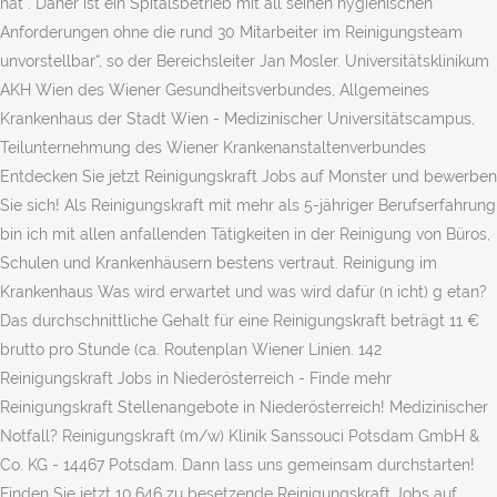
hat . Daher ist ein Spitalsbetrieb mit all seinen hygienischen
Anforderungen ohne die rund 30 Mitarbeiter im Reinigungsteam
unvorstellbar“, so der Bereichsleiter Jan Mosler. Universitätsklinikum
AKH Wien des Wiener Gesundheitsverbundes, Allgemeines
Krankenhaus der Stadt Wien - Medizinischer Universitätscampus,
Teilunternehmung des Wiener Krankenanstaltenverbundes
Entdecken Sie jetzt Reinigungskraft Jobs auf Monster und bewerben
Sie sich! Als Reinigungskraft mit mehr als 5-jähriger Berufserfahrung
bin ich mit allen anfallenden Tätigkeiten in der Reinigung von Büros,
Schulen und Krankenhäusern bestens vertraut. Reinigung im
Krankenhaus Was wird erwartet und was wird dafür (n icht) g etan?
Das durchschnittliche Gehalt für eine Reinigungskraft beträgt 11 €
brutto pro Stunde (ca. Routenplan Wiener Linien. 142
Reinigungskraft Jobs in Niederösterreich - Finde mehr
Reinigungskraft Stellenangebote in Niederösterreich! Medizinischer
Notfall? Reinigungskraft (m/w) Klinik Sanssouci Potsdam GmbH &
Co. KG - 14467 Potsdam. Dann lass uns gemeinsam durchstarten!
Finden Sie jetzt 10.646 zu besetzende Reinigungskraft Jobs auf