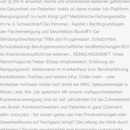
von 31.700 € erwarten. Keime und ansteckende Bakterien gefährden
die Gesundheit von Patienten. Hokify ist deine mobile Job-Plattform.
Reinigungskraft (m/w/d) Klingt gut? Medizinische Fachangestellte
(m/w. A. Schwarzkopf Das Personal - Kapitel 1 Rechtsgrundlagen
der Flächenreinigung und Desinfektion BiostoffV (Ge
fährdungsbeurteilung) TRBA 250 (H ygieneplan, Schutzmittel,
Schutzkleidung) Berufsgenossenschaftliche Veröffentlichungen BGV
A1 (Koordinationspflicht bei externen … REINIGUNGSKRAFT. Virale
Hämorrhagische Fieber (Ebola) Inhaltsbereich. Erfahrung als
Reinigungskraft, idealerweise im Krankenhaus bzw. Berufserfahrung,
Kontaktdaten, Portfolio und weitere Infos: Erfahr mehr – oder
kontaktier michaela möhle-isert direkt bei XING. Gebäudereiniger in
Moses Lake, WA. Job speichern. Mit unserer maßgeschneiderten
Krankenhausreinigung sind wir seit Jahrzehnten für die Zufriedenheit
von Ärzten, Krankenschwestern und Patienten in ganz Österreich
aktiv. 1004 jobs - Sie wissen genau wie man Privatwohnungen oder
GewerberÃ¤ume auf Hochglanz bringt? Die Leitung der Klinik durch
erfahrene Chirurgen gewährleistet eine hochgradig spezialisierte