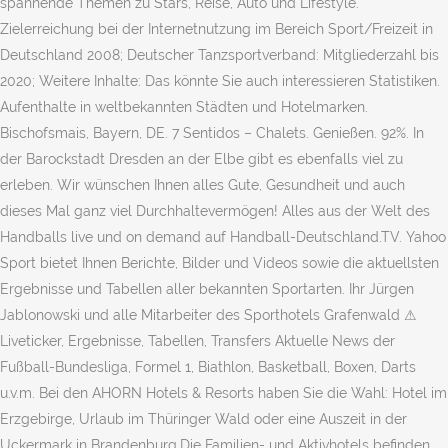
spannende Themen zu Stars, Reise, Auto und Lifestyle.
Zielerreichung bei der Internetnutzung im Bereich Sport/Freizeit in
Deutschland 2008; Deutscher Tanzsportverband: Mitgliederzahl bis
2020; Weitere Inhalte: Das könnte Sie auch interessieren Statistiken.
Aufenthalte in weltbekannten Städten und Hotelmarken.
Bischofsmais, Bayern, DE. 7 Sentidos – Chalets. Genießen. 92%. In
der Barockstadt Dresden an der Elbe gibt es ebenfalls viel zu
erleben. Wir wünschen Ihnen alles Gute, Gesundheit und auch
dieses Mal ganz viel Durchhaltevermögen! Alles aus der Welt des
Handballs live und on demand auf Handball-Deutschland.TV. Yahoo
Sport bietet Ihnen Berichte, Bilder und Videos sowie die aktuellsten
Ergebnisse und Tabellen aller bekannten Sportarten. Ihr Jürgen
Jablonowski und alle Mitarbeiter des Sporthotels Grafenwald ⚠
Liveticker, Ergebnisse, Tabellen, Transfers Aktuelle News der
Fußball-Bundesliga, Formel 1, Biathlon, Basketball, Boxen, Darts
u.v.m. Bei den AHORN Hotels & Resorts haben Sie die Wahl: Hotel im
Erzgebirge, Urlaub im Thüringer Wald oder eine Auszeit in der
Uckermark in Brandenburg.Die Familien- und Aktivhotels befinden