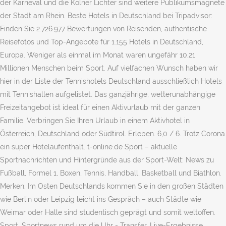
der Karneval und die Kölner Lichter sind weitere Publikumsmagnete
der Stadt am Rhein. Beste Hotels in Deutschland bei Tripadvisor:
Finden Sie 2.726.977 Bewertungen von Reisenden, authentische
Reisefotos und Top-Angebote für 1.155 Hotels in Deutschland,
Europa. Weniger als einmal im Monat waren ungefähr 10,21
Millionen Menschen beim Sport. Auf vielfachen Wunsch haben wir
hier in der Liste der Tennishotels Deutschland ausschließlich Hotels
mit Tennishallen aufgelistet. Das ganzjährige, wetterunabhängige
Freizeitangebot ist ideal für einen Aktivurlaub mit der ganzen
Familie. Verbringen Sie Ihren Urlaub in einem Aktivhotel in
Österreich, Deutschland oder Südtirol. Erleben. 6,0 / 6. Trotz Corona
ein super Hotelaufenthalt. t-online.de Sport – aktuelle
Sportnachrichten und Hintergründe aus der Sport-Welt: News zu
Fußball, Formel 1, Boxen, Tennis, Handball, Basketball und Biathlon.
Merken. Im Osten Deutschlands kommen Sie in den großen Städten
wie Berlin oder Leipzig leicht ins Gespräch – auch Städte wie
Weimar oder Halle sind studentisch geprägt und somit weltoffen.
Sport, Sportnews rund um die Uhr - Transfer, Live-Ergebnisse,