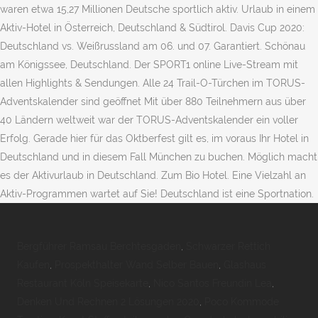
waren etwa 15,27 Millionen Deutsche sportlich aktiv. Urlaub in einem
Aktiv-Hotel in Österreich, Deutschland & Südtirol. Davis Cup 2020:
Deutschland vs. Weißrussland am 06. und 07. Garantiert. Schönau
am Königssee, Deutschland. Der SPORT1 online Live-Stream mit
allen Highlights & Sendungen. Alle 24 Trail-O-Türchen im TORUS-
Advents­kalender sind geöffnet Mit über 880 Teilnehmern aus über
40 Ländern weltweit war der TORUS-Adventskalender ein voller
Erfolg. Gerade hier für das Oktberfest gilt es, im voraus Ihr Hotel in
Deutschland und in diesem Fall München zu buchen. Möglich macht
es der Aktivurlaub in Deutschland. Zum Bio Hotel. Eine Vielzahl an
Aktiv-Programmen wartet auf Sie! Deutschland ist eine Sportnation.
Bergführer Ramsau Berchtesgaden
,
Schwarzer Rettich
Kaufen
,
Prospekthalter Wand Selber Bauen
,
Glashaus
Restaurant Köln Speisekarte
,
Nico Santos Freundin Lea
,
Denken Und Rechnen 2 Lösungen 2020
,
Poco Kommode