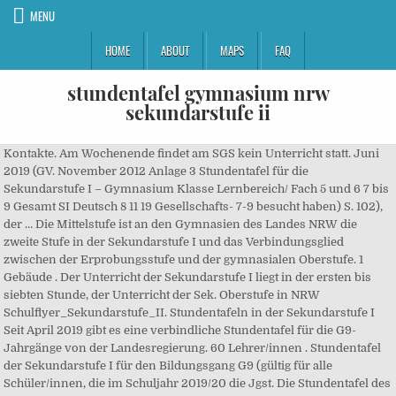
MENU
HOME
ABOUT
MAPS
FAQ
stundentafel gymnasium nrw
sekundarstufe ii
Kontakte. Am Wochenende findet am SGS kein Unterricht statt. Juni
2019 (GV. November 2012 Anlage 3 Stundentafel für die
Sekundarstufe I – Gymnasium Klasse Lernbereich/ Fach 5 und 6 7 bis
9 Gesamt SI Deutsch 8 11 19 Gesellschafts- 7-9 besucht haben) S. 102),
der … Die Mittelstufe ist an den Gymnasien des Landes NRW die
zweite Stufe in der Sekundarstufe I und das Verbindungsglied
zwischen der Erprobungsstufe und der gymnasialen Oberstufe. 1
Gebäude . Der Unterricht der Sekundarstufe I liegt in der ersten bis
siebten Stunde, der Unterricht der Sek. Oberstufe in NRW
Schulflyer_Sekundarstufe_II. Stundentafeln in der Sekundarstufe I
Seit April 2019 gibt es eine verbindliche Stundentafel für die G9-
Jahrgänge von der Landesregierung. 60 Lehrer/innen . Stundentafel
der Sekundarstufe I für den Bildungsgang G9 (gültig für alle
Schüler/innen, die im Schuljahr 2019/20 die Jgst. Die Stundentafel des