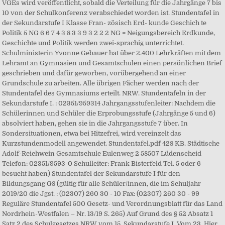
VGEs wird veröffentlicht, sobald die Verteilung für die Jahrgänge 7 bis
10 von der Schulkonferenz verabschiedet worden ist. Stundentafel in
der Sekundarstufe I Klasse Fran- zösisch Erd- kunde Geschich te
Politik 5 NG 6 6 7 4 3 8 3 3 9 3 2 2 2 NG = Neigungsbereich Erdkunde,
Geschichte und Politik werden zwei-sprachig unterrichtet.
Schulministerin Yvonne Gebauer hat über 2.400 Lehrkräften mit dem
Lehramt an Gymnasien und Gesamtschulen einen persönlichen Brief
geschrieben und dafür geworben, vorübergehend an einer
Grundschule zu arbeiten. Alle übrigen Fächer werden nach der
Stundentafel des Gymnasiums erteilt. NRW. Stundentafeln in der
Sekundarstufe I. : 02351/959314 Jahrgangsstufenleiter: Nachdem die
Schülerinnen und Schüler die Erprobungsstufe (Jahrgänge 5 und 6)
absolviert haben, gehen sie in die Jahrgangsstufe 7 über. In
Sondersituationen, etwa bei Hitzefrei, wird vereinzelt das
Kurzstundenmodell angewendet. Stundentafel.pdf 428 KB. Städtische
Adolf-Reichwein Gesamtschule Eulenweg 2 58507 Lüdenscheid
Telefon: 02351/9593-0 Schulleiter: Frank Bisterfeld Tel. 5 oder 6
besucht haben) Stundentafel der Sekundarstufe I für den
Bildungsgang G8 (gültig für alle Schüler/innen, die im Schuljahr
2019/20 die Jgst. : (02307) 260 30 - 10 Fax: (02307) 260 30 - 99
Reguläre Stundentafel 500 Gesetz- und Verordnungsblatt für das Land
Nordrhein-Westfalen – Nr. 13/19 S. 265) Auf Grund des § 52 Absatz 1
Satz 2 des Schulgesetzes NRW vom 15. Sekundarstufe I. Vom 23. Hier