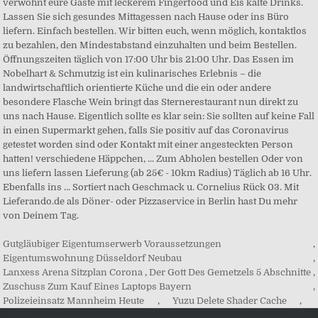
verwöhnt eure Gäste mit leckerem Fingerfood und Eis kalte Drinks.
Lassen Sie sich gesundes Mittagessen nach Hause oder ins Büro
liefern. Einfach bestellen. Wir bitten euch, wenn möglich, kontaktlos
zu bezahlen, den Mindestabstand einzuhalten und beim Bestellen.
Öffnungszeiten täglich von 17:00 Uhr bis 21:00 Uhr. Das Essen im
Nobelhart & Schmutzig ist ein kulinarisches Erlebnis – die
landwirtschaftlich orientierte Küche und die ein oder andere
besondere Flasche Wein bringt das Sternerestaurant nun direkt zu
uns nach Hause. Eigentlich sollte es klar sein: Sie sollten auf keine Fall
in einen Supermarkt gehen, falls Sie positiv auf das Coronavirus
getestet worden sind oder Kontakt mit einer angesteckten Person
hatten! verschiedene Häppchen, ... Zum Abholen bestellen Oder von
uns liefern lassen Lieferung (ab 25€ - 10km Radius) Täglich ab 16 Uhr.
Ebenfalls ins … Sortiert nach Geschmack u. Cornelius Rück 03. Mit
Lieferando.de als Döner- oder Pizzaservice in Berlin hast Du mehr
von Deinem Tag.
Gutgläubiger Eigentumserwerb Voraussetzungen
,
Eigentumswohnung Düsseldorf Neubau
,
Lanxess Arena Sitzplan Corona
,
Der Gott Des Gemetzels 5 Abschnitte
,
Zuschuss Zum Kauf Eines Laptops Bayern
,
Polizeieinsatz Mannheim Heute
,
Yuzu Delete Shader Cache
,