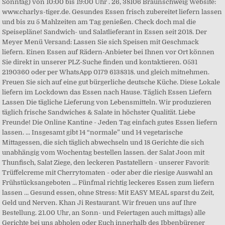
Sonntag) von 10:00 bis 19:00 Uhr . 26, 38106 Braunschweig Website:
www.charlys-tiger.de. Gesundes Essen frisch zubereitet liefern lassen
und bis zu 5 Mahlzeiten am Tag genießen. Check doch mal die
Speisepläne! Sandwich- und Salatlieferant in Essen seit 2018. Der
Meyer Menü Versand: Lassen Sie sich Speisen mit Geschmack
liefern. Einen Essen auf Rädern-Anbieter bei Ihnen vor Ort können
Sie direkt in unserer PLZ-Suche finden und kontaktieren. 0531
2190360 oder per WhatsApp 0179 6138318. und gleich mitnehmen.
Freuen Sie sich auf eine gut bürgerliche deutsche Küche. Diese Lokale
liefern im Lockdown das Essen nach Hause. Täglich Essen Liefern
Lassen Die tägliche Lieferung von Lebensmitteln. Wir produzieren
täglich frische Sandwiches & Salate in höchster Qualität. Liebe
Freunde! Die Online Kantine - Jeden Tag einfach gutes Essen liefern
lassen. ... Insgesamt gibt 14 “normale” und 14 vegetarische
Mittagessen, die sich täglich abwechseln und 18 Gerichte die sich
unabhängig vom Wochentag bestellen lassen. der Salat Joon mit
Thunfisch, Salat Ziege, den leckeren Pastatellern - unserer Favorit:
Trüffelcreme mit Cherrytomaten - oder aber die riesige Auswahl an
Frühstücksangeboten ... Fünfmal richtig leckeres Essen zum liefern
lassen … Gesund essen, ohne Stress: Mit EASY MEAL sparst du Zeit,
Geld und Nerven. Khan Ji Restaurant. Wir freuen uns auf Ihre
Bestellung. 21.00 Uhr, an Sonn- und Feiertagen auch mittags) alle
Gerichte bei uns abholen oder Euch innerhalb des Ibbenbürener