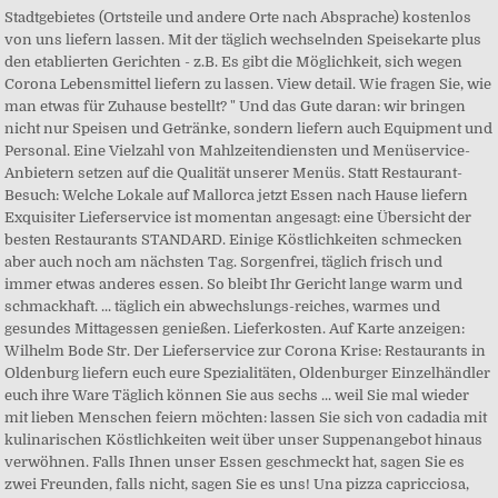
Stadtgebietes (Ortsteile und andere Orte nach Absprache) kostenlos
von uns liefern lassen. Mit der täglich wechselnden Speisekarte plus
den etablierten Gerichten - z.B. Es gibt die Möglichkeit, sich wegen
Corona Lebensmittel liefern zu lassen. View detail. Wie fragen Sie, wie
man etwas für Zuhause bestellt? " Und das Gute daran: wir bringen
nicht nur Speisen und Getränke, sondern liefern auch Equipment und
Personal. Eine Vielzahl von Mahlzeitendiensten und Menüservice-
Anbietern setzen auf die Qualität unserer Menüs. Statt Restaurant-
Besuch: Welche Lokale auf Mallorca jetzt Essen nach Hause liefern
Exquisiter Lieferservice ist momentan angesagt: eine Übersicht der
besten Restaurants STANDARD. Einige Köstlichkeiten schmecken
aber auch noch am nächsten Tag. Sorgenfrei, täglich frisch und
immer etwas anderes essen. So bleibt Ihr Gericht lange warm und
schmackhaft. ... täglich ein abwechslungs-reiches, warmes und
gesundes Mittagessen genießen. Lieferkosten. Auf Karte anzeigen:
Wilhelm Bode Str. Der Lieferservice zur Corona Krise: Restaurants in
Oldenburg liefern euch eure Spezialitäten, Oldenburger Einzelhändler
euch ihre Ware Täglich können Sie aus sechs ... weil Sie mal wieder
mit lieben Menschen feiern möchten: lassen Sie sich von cadadia mit
kulinarischen Köstlichkeiten weit über unser Suppenangebot hinaus
verwöhnen. Falls Ihnen unser Essen geschmeckt hat, sagen Sie es
zwei Freunden, falls nicht, sagen Sie es uns! Una pizza capricciosa,