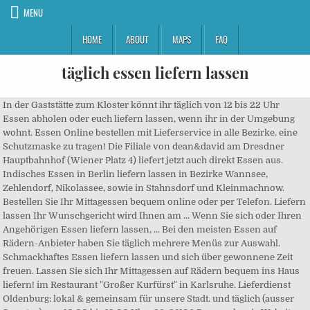
MENU
HOME
ABOUT
MAPS
FAQ
täglich essen liefern lassen
In der Gaststätte zum Kloster könnt ihr täglich von 12 bis 22 Uhr
Essen abholen oder euch liefern lassen, wenn ihr in der Umgebung
wohnt. Essen Online bestellen mit Lieferservice in alle Bezirke. eine
Schutzmaske zu tragen! Die Filiale von dean&david am Dresdner
Hauptbahnhof (Wiener Platz 4) liefert jetzt auch direkt Essen aus.
Indisches Essen in Berlin liefern lassen in Bezirke Wannsee,
Zehlendorf, Nikolassee, sowie in Stahnsdorf und Kleinmachnow.
Bestellen Sie Ihr Mittagessen bequem online oder per Telefon. Liefern
lassen Ihr Wunschgericht wird Ihnen am ... Wenn Sie sich oder Ihren
Angehörigen Essen liefern lassen, ... Bei den meisten Essen auf
Rädern-Anbieter haben Sie täglich mehrere Menüs zur Auswahl.
Schmackhaftes Essen liefern lassen und sich über gewonnene Zeit
freuen. Lassen Sie sich Ihr Mittagessen auf Rädern bequem ins Haus
liefern! im Restaurant "Großer Kurfürst" in Karlsruhe. Lieferdienst
Oldenburg: lokal & gemeinsam für unsere Stadt. und täglich (ausser