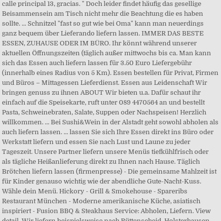
calle principal 13, gracias. " Doch leider findet häufig das gesellige
Beisammensein am Tisch nicht mehr die Beachtung die es haben
sollte. ... Schnitzel "fast so gut wie bei Oma" kann man neuerdings
ganz bequem über Lieferando liefern lassen. IMMER DAS BESTE
ESSEN, ZUHAUSE ODER IM BÜRO. Ihr könnt während unserer
aktuellen Öffnungszeiten (täglich außer mittwochs bis ca. Man kann
sich das Essen auch liefern lassen für 3.50 Euro Liefergebühr
(innerhalb eines Radius von 5 Km). Essen bestellen für Privat, Firmen
und Büros – Mittagessen Lieferdienst. Essen aus Leidenschaft Wir
bringen genuss zu ihnen ABOUT Wir bieten u.a. Dafür schaut ihr
einfach auf die Speisekarte, ruft unter 089 4470564 an und bestellt
Pasta, Schweinebraten, Salate, Suppen oder Nachspeisen! Herzlich
willkommen. ... Bei Sushi&Wein in der Alstadt geht sowohl abholen als
auch liefern lassen. ... lassen Sie sich Ihre Essen direkt ins Büro oder
Werkstatt liefern und essen Sie nach Lust und Laune zu jeder
Tageszeit. Unsere Partner liefern unsere Menüs tiefkühlfrisch oder
als tägliche Heißanlieferung direkt zu Ihnen nach Hause. Täglich
Brötchen liefern lassen (firmenpresse) - Die gemeinsame Mahlzeit ist
für Kinder genauso wichtig wie der abendliche Gute-Nacht-Kuss.
Wähle dein Menü. Hickory - Grill & Smokehouse - Spareribs
Restaurant München - Moderne amerikanische Küche, asiatisch
inspiriert - Fusion BBQ & Steakhaus Service: Abholen, Liefern. View
detail. Wir liefern beispielsweise nach Rüttenscheid, Holsterhausen,