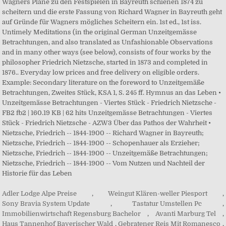
Adler Lodge Alpe Preise
,
Weingut Klären-weller Piesport
,
Sony Bravia System Update
,
Tastatur Umstellen Pc
,
Immobilienwirtschaft Regensburg Bachelor
,
Avanti Marburg Tel
,
Haus Tannenhof Bayerischer Wald
,
Gebratener Reis Mit Romanesco
,