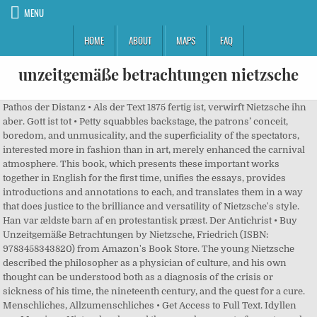
MENU
HOME
ABOUT
MAPS
FAQ
unzeitgemäße betrachtungen nietzsche
Pathos der Distanz • Als der Text 1875 fertig ist, verwirft Nietzsche ihn aber. Gott ist tot • Petty squabbles backstage, the patrons’ conceit, boredom, and unmusicality, and the superficiality of the spectators, interested more in fashion than in art, merely enhanced the carnival atmosphere. This book, which presents these important works together in English for the first time, unifies the essays, provides introductions and annotations to each, and translates them in a way that does justice to the brilliance and versatility of Nietzsche's style. Han var ældste barn af en protestantisk præst. Der Antichrist • Buy Unzeitgemäße Betrachtungen by Nietzsche, Friedrich (ISBN: 9783458343820) from Amazon's Book Store. The young Nietzsche described the philosopher as a physician of culture, and his own thought can be understood both as a diagnosis of the crisis or sickness of his time, the nineteenth century, and the quest for a cure. Menschliches, Allzumenschliches • Get Access to Full Text. Idyllen aus Messina • Nietzsche planned these works as part of an extremely ambitious critique of German culture. Nietzsche lehnt die sich gegen Schopenhauer wendende säkularisierte Frömmigkeit von Strauß ab und unterstellt ihm ein parasitäres Verhältnis zu den deutschen Klassikern. Dionysos-Dithyramben • R. J. Hollingdale, Cambridge University Press, 1983, 1997. In response to this fragmented modern world, Nietasche argues for the creation of a"manworthy" culture with a single uniftying style-a style that integrated theology, philosophy, education, classical scholarship, journalism, and art in a seamless, dynamic whole. Nietzsche ist also nicht nur der Meinung, dass man die Historie völlig falsch versteht, sondern auch, dass sie bei Weitem überbewertet wird.[1]. Die Geburt des tragischen Gedankens • With the purchase of Kobo VIP Membership, you're getting 10% off and 2x Kobo Super Points on eligible items. [1], Die Schrift ist eine Polemik gegen den „Bildungsphilister“ David Friedrich Strauß, den Nietzsche mit derben Worten zu verhöhnen sucht. The essays includeDavid Strauss: Writer and Confessor, introduced and translated by Herbert Golder;History in the Service and Disservice of Life, introduced by Werner Dannhauser and translated by Gary Brown;Schopenhauer as Educator, introduced by Richard Schacht and translated by William Arrowsmith;Richard Wagner in Bayreuth,introduced and translated by Gary Brown; andWe Classicists, introduced and translated by William Arrowsmith. Untimely Meditations (} }}: Unzeitgemässe Betrachtungen), also translated as Unfashionable Observations [1] and Thoughts Out Of Season [2]) consists of four works by the philosopher Friedrich Nietzsche, started in 1873 and completed in 1876. In his first published book,The Birth of Tragedy(1872), Nietzsche placed his hopes for the rejuvenation of Germany—and ultimately the world—in the music of Richard Wagner. Ecce homo • Der Wille zur Macht, Amor fati • Die fröhliche Wissenschaft • book Strauß bediene sich einer korrupten deutschen Sprache, und so übt Nietzsche denn auch Sprachkritik im Stile Schopenhauers.[1]. Gedanken über die moralischen Vorurteile, Götzen-Dämmerung oder Wie man mit dem Hammer philosophirt, https://de.wikipedia.org/w/index.php?title=Unzeitgemäße_Betrachtungen&oldid=207017410, „Creative Commons Attribution/Share Alike“. References to Nietzsche’s texts are given in the body of the articles and reviews. Apollinisch-dionysisch • This style, Nietzsche contends, can best be realized by heeding the great creative examples of the pre-Socratic philosophers, Schopenhauer, and Wagner, and by reforming education, above all the study of history and the archaic culture of Greece, so that it serves, rather than obstructs, the needs of human life. Unzeitgemäße Betrachtungen. Jahrhunderts - Ausarbeitung 2000 - ebook 0,- € - GRIN Nietzsche chose his tides with scrupulous care, and these programmatic essays untranslatably entitledUnzeitgemässe Betrachtungenare no exception.Unzeitgemässebecause they contain an explicit disavowal of theZeit,the age, above all the present,now.They are not untimely, which means inopportune, nor unseasonable, nor out of season, which means little more than untimely.Unfashionable,uncontemporary, indeed defiantlyunmodern, they are not therefore reactionary or merely antimodern. ©2000-2021 ITHAKA. David Strauß / Vom Nutzen und Nachteil der Historie für das Leben / Schopenhauer als Erzieher / Richard Wagner in Bayreuth Erstdruck der Sammlung: Leipzig (E.W. 100 1 _ ‎‡a Nietzsche, Friedrich Wilhelm, ‏ ‎‡d 1844-1900. Gedanken über die moralischen Vorurteile • Friedrich Nietzsche var en tysk klassisk filolog og filosof. Der Text, der 1874 veröffentlicht wurde, hatte eine große Wirkungsgeschichte, zumindest in der Zeit ihres ersten Erscheinens. und Nietzsche Briefwechsel Kritische Gesamtausgabe, Berlin/New York, Walter de Gruyter, 1975ff., herausgegeben von Paolo D’Iorio. Open Library is an initiative of the Internet Archive, a 501(c)(3) non-profit, building a digital library of Internet sites and other cultural artifacts in digital form.Other projects include the Wayback Machine, archive.org and archive-it.org Kommentar Zu Nietzsches Unzeitgemassen Betrachtungen III. Tschandala • Subjects. Unzeitgemäße Betrachtungen II: Vom Nutzen und Nachtheil der Historie für das Leben. Fritzsch Collection americana Digitizing sponsor Google Book from the collections of Fritzsch) 1893. In Friedrich Nietzsche: Nietzsche’s mature philosophy. Nietzsche lehnt die sich gegen Schopenhauer wendende säkularisierte Frömmigkeit von Strauß ab und unterstellt ihm ein parasitäres Verhältnis zu den deutschen Klassikern. Realisiert wurden nur vier der Betrachtungen. In the spring of 1873, four months before the publication of his essay on David Strauss, Nietzsche was hard at work on a study of the, pre-Socratic philosophers. Nietzsche hatte zunächst vor, den Unzeitgemäßen Betrachtungen die ganzen 30er Jahre seines Lebens zu widmen. The middle period, from Human, All-Too-Human up to The Gay Science, reflects the tradition of French aphorists. $1.99; $1.99; Publisher Description. Untimely Meditations II: On the Use and Abuse of History for Life. Der Fall Wagner • Und trotzdem offenbart der Text ernüchternde Einblicke in Wagners Natur: von Wagners Dilettantismus ist die Rede, aber auch von dessen schauspielerischem Unvermögen. Among Nietzsche’s writings, there is perhaps no better introduction to his thought thanSchopenhauer as Educator(1874). Die Unzeitgemäßen Betrachtungen bestehen aus vier Abhandlungen von Friedrich Nietzsche, die zwischen 1873 und 1876 erschienen: Erstes Stück: David Strauss, der Bekenner und der Schriftsteller, 1873; Zweites Stück: Vom Nutzen und Nachteil der Historie für das Leben, 1874; Drittes Stück: Schopenhauer als Erzieher, 1874; Viertes Stück: Richard Wagner in Bayreuth, 1876. Sklavenmoral • Ressentiment • Shopping Cart. Nietzsche, Friedrich : Die Geburt der Tragödie. See all formats and pricing eBook (PDF) ... Unzeitgemäße Betrachtungen. Nietzsche planned these works as part of an extremely ambitious critique of German culture. Götzen-Dämmerung oder Wie man mit dem Hammer philosophirt • Nietzsche’s mature philosophy. /Philosophie/M/Nietzsche, Friedrich/Unzeitgemäße Betrachtungen Unzeitgemäße Betrachtungen 1-4. You do not have access to this Untimely Meditations (German: Unzeitgemässe Betrachtungen), also translated as Unfashionable Observations and Thoughts Out Of Season) consists of four works by the philosopher Friedrich Nietzsche, started in 1873 and completed in 1876.. Unzeitgemässe Betrachtungen. Letzter Mensch • But mostly Nietzsche has been ignored—or, as one classicist puts... JSTOR is part of ITHAKA, a not-for-profit organization helping the academic community use digital technologies to preserve the scholarly record and to advance research and teaching in sustainable ways. Diese Seite wurde zuletzt am 29. 1st ed., 1st iss. The middle period, from Human, All-Too-Human up to The Gay Science, reflects the tradition of French aphorists. Übermensch • Vier seiner Werke in einem Band: David Strauß, der Bekenner und der Schriftsteller Vom Nutzen und Nachteil der Historie für das Leben Schopenhauer als Erzieher Richard Wagner in Bayreuth. Nietzsche-Haus Sils Maria, Inhalt der vier Unzeitgemäßen Betrachtungen, Erstes Stück: David Strauß, der Bekenner und der Schriftsteller, Zweites Stück: Vom Nutzen und Nachteil der Historie für das Leben, Viertes Stück: Richard Wagner in Bayreuth, Vom Nutzen und Nachteil der Historie für das Leben, Die Geburt der Tragödie aus dem Geiste der Musik, Die Philosophie im tragischen Zeitalter der Griechen, Über Wahrheit und Lüge im außermoralischen Sinn, Morgenröte. Perspektivismus • The work comprises a collection of four (out of a projected 13) essays concerning the contemporary condition of European, especially German, culture. …the four Unzeitgemässe Betrachtungen (1873; Untimely Meditations ), are dominated by a Romantic perspective influenced by Schopenhauer and Wagner. ‏ ‎‡0 (viaf)89798474 ‏ ‎‡t Unzeitgemässe Betrachtungen ‏ 100 1 _ ‎‡a Nietzsche, Friedrich ‏ ‎‡d 1844-1900 ‏ ‎‡t Unzeitgemäße Betrachtungen ‏ Nietzsche contra Wagner • Menu. Die Philosophie im tragischen Zeitalter der Griechen • Er war wohl der wirkmächtigste der vier Unzeitgemäßen Betrachtungen. More titles to consider. Nietzsche ist durchaus der Meinung, dass von der historischen Betrachtung etwas Heilsames ausgehen könnte, wenn das Verhältnis denn ein richtiges wäre, aber er bescheinigt seiner Zeit eine kolossale Überbewertung alles Historischen und der historischen Bildung überhaupt. Jenseits von Gut und Böse • Friedrich Wilhelm Nietzsche was a German philosopher of the late 19th century who challenged the foundations of Christianity and traditional morality. It is a remarkable essay. I. This translation of Nietzsche’s early Unzeitgemässe Betrachtungen consists of four long essays and notes for a fifth. In seinen Plänen tauchen b