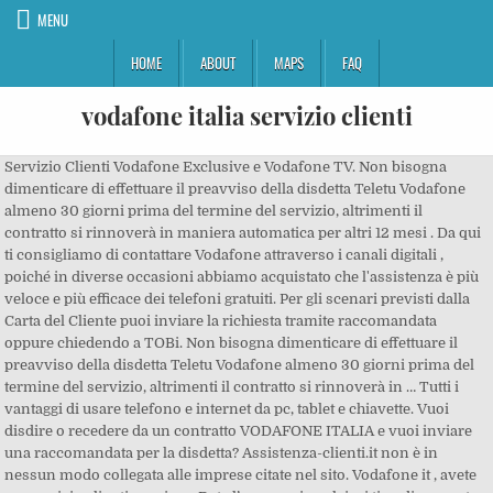
MENU
HOME
ABOUT
MAPS
FAQ
vodafone italia servizio clienti
Servizio Clienti Vodafone Exclusive e Vodafone TV. Non bisogna dimenticare di effettuare il preavviso della disdetta Teletu Vodafone almeno 30 giorni prima del termine del servizio, altrimenti il contratto si rinnoverà in maniera automatica per altri 12 mesi . Da qui ti consigliamo di contattare Vodafone attraverso i canali digitali , poiché in diverse occasioni abbiamo acquistato che l'assistenza è più veloce e più efficace dei telefoni gratuiti. Per gli scenari previsti dalla Carta del Cliente puoi inviare la richiesta tramite raccomandata oppure chiedendo a TOBi. Non bisogna dimenticare di effettuare il preavviso della disdetta Teletu Vodafone almeno 30 giorni prima del termine del servizio, altrimenti il contratto si rinnoverà in … Tutti i vantaggi di usare telefono e internet da pc, tablet e chiavette. Vuoi disdire o recedere da un contratto VODAFONE ITALIA e vuoi inviare una raccomandata per la disdetta? Assistenza-clienti.it non è in nessun modo collegata alle imprese citate nel sito. Vodafone it , avete un servizio clienti pessimo. Data l’assenza i qualsiasi tipo di rapporto tra assistenza-clienti.it e le imprese citate, vi invitiamo a non inviarci richieste di aiuto. (conosciuta anche come V-Sim by Vodafone) Connetti i tuoi dispositivi smart alla rete Vodafone per tenerli sempre sotto controllo, ovunque si trovino e ovunque tu sia. Servizio Clienti Vodafone: 42070 Info e Attivazione: 42444 Info Vodafone Passport: 414 Infoconto: 404 Traffico Disponibile (via sms) 42042 Info Tariffe Roaming: 42010 Servizio di Ricarica e Telericarica: 42020 Segreteria Telefonica Il servizio è attivo tutti i giorni dalle 8 alle 22. I cookie ci aiutano a rendere migliori i nostri servizi, utilizziamo cookie tecnici e di profilazione. 414: servizio a pagamento per scoprire quanto traffico si ha sul telefono.. 42070: per attivare servizi e promozioni, cambiare il proprio piano e modificare i servizi attivi sulla Sim.. 40333: per scoprire e attivare le proprie Offerte Speciali dedicate.. 42010: per effettuare una o più ricariche.. 42246: per attivare i servizi via SMS.. 42586: per informazioni su Roaming Internazionale. La procedura risulta la stessa rispetto al mettersi in contatto dall’Italia chiamando gli altri numeri del 190. Attivo dalle 8 alle 22 (ora italiana). I clienti Vodafone Exclusive non devono chiamare il 190, disponibile per tutti i clienti Vodafone, ma hanno a disposizione un numero esclusivo. Vodafone TV Segreteria telefonica Servizi voce Email, MMS, APN e hotspot Vodafone Entertainment Vodafone Fax Opzione 20 Mega Glossario In questa sezione puoi trovare e approfondire il significato delle principali parole del mondo delle telecomunicazioni. Il numero +39 3492000190 è quello da comporre per contattare il servizio clienti Vodafone dall’estero. This page uses JavaScript. Vodafone: numero verde e orari assistenza clienti. In particolare troviamo il numero verde Vodafone 190 per i clienti residenziali, il numero 42323 per i clienti business e il numero +39 349 2000 190 per i clienti che si trovano all’estero. Per sapere come configurare e installare il tuo dispositivo, Per conoscere i nostri suggerimenti per sfruttare al meglio la tua connessione di linea fissa o fare il test della linea. Servizio clienti Vodafone TV 0284594650, attivo dalle 8:00 alle 23:00, dedicato esclusivamente all’assistenza su Vodafone TV. Vodafone Italia ha deciso di chiudere i servizi e l’opzione BlackBerry. 190 – servizio gratuito per i clienti Vodafone. Disdetta Abbonamento Vodafone . Vodafone - Offerte Telefonia Mobile, Fibra e ADSL, Smartphone fisc. Il numero è gratuito ed è attivo per i clienti che hanno offerte attive come numero privato. Attenzione. 190 – servizio gratuito per i clienti Vodafone. Per verificare online lo stato di avanzamento dell'attivazione della tua linea accedi al servizio dedicato. In Italia, è il terzo operatore di telefonia mobile (30% del mercato al 30 giugno 2018) dopo Wind Tre e TIM e il secondo operatore di telefonia fissa (13,3% del mercato al 30 giugno 2018) dopo TIM. Se siete impossibilitati temporaneamente a connettervi ad Internet ma volete comunque effettuare un reclamo Vodafone, la soluzione ideale è sicuramente possibile rivolgersi all’assistenza ufficiale della compagnia. Se vuoi saperne di più o negare il consenso all'uso dei cookie clicca qui . Servizi di filtro contenuti inappropriati, © Copyright 2021 Vodafone Italia S.p.A. - Partita IVA 08539010010 - REA: 974956. Per ascoltare la segreteria dall'estero devi aver personalizzato il codice d’accesso . This page remains functional without JavaScript, however, to see and use this page as it is meant to appear and be used, please use a JavaScript enabled browser. Per numero di clienti è in Italia il terzo operatore di telefonia fissa (12,1% del mercato al 31/03/2017) dopo TIM e Vodafone Italia. Il Servizio clienti Vodafone è in grado aiutarvi in ogni circostanza, compresi i casi di: Telefonia Mobile. 0284594650, attivo dalle 8:00 alle 21:00, dedicato esclusivamente all'assistenza su Vodafone TV. Il servizio clienti TIM Party è disponibile dal Lunedì al Venerdì dalle 9.00 alle 13.00 e dalle 14.30 alle 17.30; è riservato a clienti TIM fissi e mobili. Disdetta Abbonamento Vodafone . Il servizio clienti Vodafone risponde 24 ore su 24 tutti i giorni ma se si ha la necessità di parlare con un operatore bisogna necessariamente chiamare dalle 08:00 alle 22:00. Cambia nazione Disdetta Abbonamento è la soluzione ideale per te.Disdetta Abbonamento è un Servizio Online con cui poter disdire o recedere da qualsiasi abbonamento o contratto da casa inviando una Raccomandata con Ricevuta di Ritorno via Poste Italiane direttamente … Si tratta di un numero attivo tutti i giorni, dalle ore 8:00 alle 22:00 ora italiana. Abbiamo circa 27 posti di lavoro e dei vettori annunci per parola chiave servizio clienti vodafone in Italia Hai bisogno di controllare il tuo credito, gestire le tue offerte o le fatture? Disdetta Servizi VODAFONE ITALIA . Vuoi disdire o recedere un contratto VODAFONE ITALIA e devi inviare una raccomandata di disdetta? Il Servizio clienti Vodafone è in grado aiutarvi in ogni circostanza, compresi i casi di: Telefonia Mobile. TeleTu è un marchio di Vodafone Italia S.p.A. Infatti chi ha un contratto Vodafone Exclusive può chiamare il 193 tutti i giorni dalle 8:00 alle 22:00. I clienti Vodafone che utilizzano ancora questi servizi, ormai obsoleti, riceveranno un SMS che li informerà della loro chiusura. Casella postale 190 - Ivrea (TO) (per tutti gli abbonamenti mobile) Casella postale 109 - Asti (AT) (per tutti gli abbonamenti rete fissa), Per maggiori dettagli scopri tutti i numeri utili >, Casella postale 190 - Ivrea (TO) (per tutti gli abbonamenti mobile)Casella postale 109 - Asti (AT) (per tutti gli abbonamenti rete fissa). 3499190190 Servizio gratuito con app di WhatsApp. Attivo dalle 8 alle 22. La data della chiusura sarà Sabato 17 Settembre 2017. Il servizio è attivo tutti i giorni dalle 8 alle 22. Assistenza-clienti.it è un servizio pensato per raccogliere tutti i contatti delle imprese rendendoli facilmente accessibili al consumatore. Richiedici assistenza. Il servizio clienti Vodafone risponde 24 ore su 24 tutti i giorni ma se si ha la necessità di parlare con un operatore bisogna necessariamente chiamare dalle 08:00 alle 22:00. +39 348 2002323 dall’estero, attivo dalle 8:00 alle 22:00 ora italiana. Tutti i contenuti esclusivi del servizio streaming Starzplay, la piattaforma internazionale con film e serie tv on demand del network Starz, saranno integrati su Vodafone TV e accessibili in modo semplice e veloce, direttamente dal Vodafone TV Box al costo aggiuntivo di €4.99 al mese.. Con Starzplay i clienti di Vodafone TV potranno … Hai segnalato malfunzionamenti e disservizi al servizio clienti Vodafone senza ricevere alcuna risposta adeguata? ... suo puntale ed efficiente servizio clienti. Unione Consumatori Viale Guidoni, 12 50127 FIRENZE . p.c. L'area clienti Vodafone offre numerosi servizi, permettendoti di risolvere diversi problemi, come la configurazione o alcuni casi di malfunzionamento della linea, evitandoti di telefonare al servizio clienti ma anche permetterti di traslocare la linea fissa in una nuova abitazione. Per il Consumatore Mappa del sito Per Contattarci Notizie TeleTu su questo sito utilizza cookie tecnici e cookie analitici di terze parti. Dalle 22 alle 8 è attivo solo per il blocco della SIM o in caso di furto o smarrimento. Scopri le soluzioni di telefonia mobile per privati e aziende, le offerte per connettersi ad internet, i nuovi telefoni cellulari e i vantaggi del 190 Fai da te! Vodafone it , avete un servizio clienti pessimo. dxxxxxxxxxx. Per la migliore fruizione dei servizi da parte del Cliente, Vodafone mette a sua disposizione, attraverso il sito, l’area “190 Fai da te”, l’Applicazione “My Vodafone”, i numeri verdi ed il servizio clienti… This page remains functional without JavaScript, however, to see and use this page as it is meant to appear and be used, please use a JavaScript enabled browser. Al di fuori di questo orario, infatti, chiamando il 190 è possibile soltanto accedere al servizio di blocco della SIM, utile in caso di furto o smarrimento del cellulare. I loghi ed i marchi sono dei relativi proprietari. Your browser either doesnt support JavaScript or you have it turned off. ... suo puntale ed efficiente servizio clienti. La procedura risulta la stessa rispetto al mettersi in contatto dall’Italia chiamando gli altri numeri del 190. Siamo l'elenco telefonico più completo di tutta Italia. Ti risponderà TOBi, l'assistente digitale, e se servisse ulteriore aiuto ti farà parlare con un operatore. Per i clienti Business invece, ecco i numeri da digitare: 42323 e da rete fissa 800 227755, entrambi sono gratuiti.Il servizio è attivo dalle 08:00 alle 22:00. 06.948.080.95 o servizio gratuito di richiamata: Numero per chi desidera passare a Vodafone. 190, gratuito per numeri Vodafone Attivo tutti i giorni da