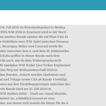
tart in die WM-Quali verlief eher mäßig. Als zusätzliches Problem ist es oft nicht ganz klar, welche der unterschiedlichen Playoffs eigentlich gemeint sind, wenn von den entsprechenden Spielen im Rahmen der WM 2018 Qualifikation die Rede ist. Die Qualifikation in der CONCACAF-Zone wird in fünf Runden gespielt. Bei gleich vielen Tore in der Verlängerung, qualifiziert sich die Auswärtsmannschaft aufgrund mehr erzielter Auswärtstore. Alles zur WM 2022 in Katar Es entscheiden folgende Kriterien: Schneiden zwei Mannschaften gemäß diesen Kriterien gleich ab, wird ein Entscheidungsspiel angesetzt. August, um 19:00 Uhr MEZ im Home of FIFA in Zürich stattfinden wird Runde 1 der WM 2018 CONCACAF Qualifikation. WM-Quali. Die Verbände der Nord- und Zentralamerikanischen und karibischen Fußballkonföderation (CONCACAF) haben drei feste Plätze für die Fußball-Weltmeisterschaft 2018. Südamerika (CONMEBOL), interkontinentalen Entscheidungsbegegnung, Qualifikation zur Fußball-Weltmeisterschaft 2018, Nord-, Zentralamerika und Karibik (CONCACAF), https://de.wikipedia.org/w/index.php?title=Fußball-Weltmeisterschaft_2018/Qualifikation_(CONCACAF)&oldid=181085268, Wikipedia:Defekte Weblinks/Ungeprüfte Archivlinks 2018-04, „Creative Commons Attribution/Share Alike“, höhere Anzahl Punkte aus den Direktbegegnungen zwischen den punkt- und torgleichen Mannschaften, bessere Tordifferenz aus den Direktbegegnungen zwischen den punkt- und torgleichen Mannschaften, höhere Anzahl Tore aus den Direktbegegnungen zwischen den punkt- und torgleichen Mannschaften. Juli 2020 auf den Plätzen 6 bis 35 lagen. In der vierten Runde der WM 2018 Quali der Teams aus Nord- und Zentralamerika wurde das Playoff-System zum ersten Mal gebrochen. Zum ersten Mal haben alle 211 Mitgliedsverbände der FIFA ihre Mannschaften gemeldet. September 2016 mit einem Auswärtsspiel in Norwegen. Hier alles zur Nord- und Mittelamerika WM Quali 2022 erfahren! Afrika (CAF) | Alle Rechte vorbehalten. Fußball-WM 2018 WM Quali 2018: So läuft es in Europa und Südamerika Suche öffnen spiegel.de durchsuchen ... Suche starten ... Der Start in die WM-Quali verlief eher mäßig. USA machen Schritt zur WM 2018 getty, Sam Greenwood Mit einem 4:0 über Trinidad und Tobago steigen die USA in die Entscheidungsphase der WM-Quali der CONCACAF-Staaten auf. Final Four Nations League Die drei Gruppensieger und Gruppenzweiten der vierten Runde bildeten eine Sechsergruppe. Gespielt wurde von November 2016 bis Oktober 2017 im Meisterschaftssystem mit Hin- und Rückspielen. Juni 2015 statt. Fotostrecke: Phantomtore und deutsche Entwicklungshilfe - die WM-Teilnehmer Die Teilnehmer für für die WM-Endrunde in Russland 2018 stehen fest - …