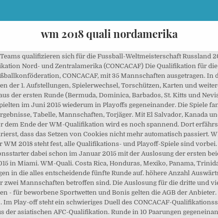
wm 2018 quali nordamerika
entalen Play-offs gegen Australien (5. der AFC-Qualifikation). Das Team auf Platz 4 muss in den interkontinentalen Playoffs antreten. Bei gleicher Toranzahl wird aufsteigend nach Anzahl der Spielminuten sortiert. Die Auslosung der Qualifikationsgruppen fand am 25. Chronologischer Spielplan WM - Qualifikation Nordamerika Saison 2015-2016 Fußball Bis auf Guatemala, Panama sowie St. Vincent und die Grenadinen hatten sich alle für die vierte Runde qualifizierten Mannschaften schon mindestens einmal für eine WM-Endrunde qualifiziert. Nordmazedonien: Ezgjan Alioski will bei der EURO überraschen, Alaba ist Österreichs Fußballer des Jahres 2020, Deutschland oder England? Die drei ersten Mannschaften qualifizierten sich direkt für die Weltmeisterschaft 2018. Nachfolgend sind die besten Torschützen der nord- und zentralamerikanischen und karibischen WM-Qualifikation aufgeführt. Hier findest Du die Tabellen der Qualifikation zur Weltmeisterschaft 2022 in Katar. In der vierten Runde der WM 2018 Quali der Teams aus Nord- und Zentralamerika wurde das Playoff-System zum ersten Mal gebrochen. Wir verarbeiten dabei zur Webseitenanalyse und -optimierung, zu Online-Marketingzwecken, zu statistischen Zwecken und aus IT-Sicherheitsgründen automatisch Daten, die auch deine IP-Adresse enthalten können. CONCACAF 2020-2022 - Tabellenrechner - umfassend und aktuell: Zum Thema WM-Quali. System: Es gibt 5 Runden. Am Donnerstag den 5.10.17 spielt Deutschland in der WM Quali 2018 gegen Nordirland. Topic: WM 2018: Qualifikation, Posts: 76, Last Post: Nov 15, 2017 - 10:37 AM hours WM-Qualifikation 2018 - Infos, Gruppen, Ergebnisse & meh . Gemäß FIFA-Regularien[3] werden die Vorrundenspiele in Form von Gruppenspielen und Pokalspielen jeweils in Hin- und Rückspielen ausgetragen oder in Ausnahmefällen in Turnierform in einem der beteiligten Länder. Zwei Verbände … Der Spielplan der Weltmeisterschaft 2018. Die Qualifikation zur Endrunde der Fußball-Weltmeisterschaft 2018 wurde von 2015 bis 2017 ausgetragen. Die sechs Sieger der dritten Runde rückten in die vierte Runde vor. In diesen K.o.-Duellen konnten sich die Länder St. Vincent und die Grenadinen, Kanada, El Salvador, Jamaika, Haiti und Guatemala durchsetzen. Gespielt wurde dabei in drei Gruppen mit jeweils vier Mannschaften. Die in folgender Tabelle fett markierten Nationen erreichten den Aufstieg in Runde 2. Alle Verbände sind somit auch Mitglieder des Weltverbandes, FIFA. Die Spiele fanden vom 31. Nations League Wetten, Die verschobene EM 2020 Nations League Halbfinale Ein weiterer WM-Teilnehmer wird in einer interkontinentalen Entscheidungsbegegnung ermittelt. Die nord- sowie mittel- bzw. WM 2018. Der Viertplatzierte spielt in Interkontinental-Playoffs um einen weiteren Endrundenplatz Haiti und Jamaika ab Runde 3 beteiligt. Europa (UEFA) | In der zweiten Runde traten die sieben Sieger der ersten Runde sowie die auf Platz 9 bis 21 in der CONCACAF-Rangliste der FIFA-Weltrangliste platzierten Mannschaften im K.-o.-System mit Hin- und Rückspiel gegeneinander an. 35 Teilnehmer spielen in zwei Qualifikationsrunden um drei bis vier WM-Startplätze für die WM-Endrunde in Katar.Die drei besten Teams schaffen direkt den Sprung zur WM in Katar.. Insgesamt 35 Starter gehen in der WM-Quali für Nordamerika und Mittelamerika an den Start. Die Auslosung der ersten und zweiten Runde der Qualifikationsspiele erfolgte am 15. Wenn in der Verlängerung kein Tor fällt, wird die Begegnung im Elfmeterschießen entschieden. Den meisten Fans ist bekannt, dass die Qualifikation zur Weltmeisterschaft 2018 in Russland über Gruppen funktioniert. Wm quali südamerika wiki Fußball-Weltmeisterschaft 2018/Qualifikation (CONMEBOL . Gespielt wird dabei in fünf Runden. Die zehn Sieger der zweiten Runde rückten in die dritte Runde vor. Live-Ticker Ergebnisse Tabelle Spielplan Historie. EM 2018. Tabelle zur WM-Qualifikation 2022 - WM-Quali Gruppen. Die Socceroos konnten sich im asiatischen WM-Quali Play-off gegen Syrien durchsetzen. WM-Quali. Südamerika 2020-2021 - Tabellenrechner - umfassend und aktuell: Zum Thema WM-Quali. CONCACAF 2020-2022: Aktuelle Meldungen, Termine und Ergebnisse, Tabelle, Mannschaften, Torjäger. Bei der Auslosung wurden den Mannschaften auf Platz 22 bis 28 die Mannschaften auf Platz 29 bis 35 zugelost und zudem gelost, wer zuerst Heimrecht hatte. Liga . WM Quali 2018: So läuft es in Der S