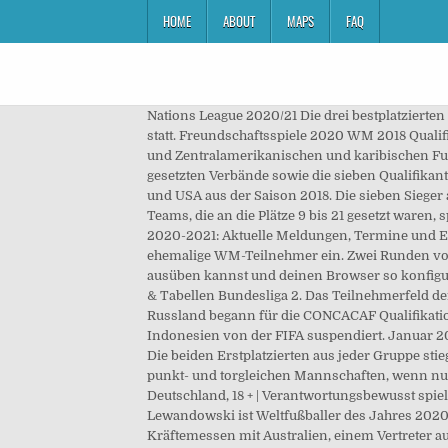
HOME
ABOUT
MAPS
FAQ
Nations League 2020/21 Die drei bestplatzierten Teams qualifizieren sich für die Fussball-Weltmeisterschaft Russland 2018. Juli 2015 im Konstantinpalast in Strelna statt. Freundschaftsspiele 2020 WM 2018 Qualifikation Nord- und Zentralamerika (CONCACAF) Die Qualifikation für die FIFA WM 2018 in Russland wird in der Nord- und Zentralamerikanischen und karibischen Fußballkonföderation, CONCACAF, mit 35 Mannschaften ausgetragen. In der zweiten Runde spielen die auf Platz 9 bis 21 gesetzten Verbände sowie die sieben Qualifikanten der 1. Aufstellungen, Spielerwechsel, Torschützen, Karten und weitere Statistiken zum WM-Spiel zwischen Panama und USA aus der Saison 2018. Die sieben Sieger aus der ersten Runde (Bermuda, Dominica, Barbados, St. Kitts und Nevis, Nicaragua, Belize und Curacao) sowie die Teams, die an die Plätze 9 bis 21 gesetzt waren, spielten im Juni 2015 wiederum in Playoffs gegeneinander. Die Spiele fanden zwischen dem 8. und dem 16. Südamerika 2020-2021: Aktuelle Meldungen, Termine und Ergebnisse, Tabelle, Mannschaften, Torjäger. Mit El Salvador, Kanada und Kuba griffen in dieser Runde auch drei ehemalige WM-Teilnehmer ein. Zwei Runden vor dem Ende der WM-Qualifikation wird es noch spannend. Dort erfährst du auch, wie du dein Widerspruchsrecht ausüben kannst und deinen Browser so konfigurierst, dass das Setzen von Cookies nicht mehr automatisch passiert. WM-Spielplan WM-Kader Live-Ticker Ergebnisse & Tabellen Bundesliga 2. Das Teilnehmerfeld der WM 2018 steht fest, alle Qualifikations- und Playoff-Spiele sind vorbei. Der Weg zur Weltmeisterschaft 2018 in Russland begann für die CONCACAF Qualifikationsstarter dabei schon im Januar 2015 mit der Auslosung der ersten beiden Runden. Jedoch wurden Simbabwe und Indonesien von der FIFA suspendiert. Januar 2015 in Miami. WM-Quali. Costa Rica, Honduras, Mexiko, Panama, Trinidad und Tobago sowie USA ab Runde 4 beteiligt. Die beiden Erstplatzierten aus jeder Gruppe stiegen in die alles entscheidende fünfte Runde auf. höhere Anzahl Auswärtstore aus den Direktbegegnungen zwischen den punkt- und torgleichen Mannschaften, wenn nur zwei Mannschaften betroffen sind. Die Auslosung für die dritte und vierte Runde fand am 25. EM 2024 in Deutschland, 18 + | Verantwortungsbewusst spielen - für beworbene Sportwetten und Bonis gelten die AGB der Anbieter. WM Stadien 2022 – Duell um Jamal Musiala, Lewandowski ist Weltfußballer des Jahres 2020. Im Play-off steht ein schwieriges Duell des CONCACAF-Qualifikationsstarters an, schließlich kommt es zum Kräftemessen mit Australien, einem Vertreter aus der asiatischen AFC-Qualifikation. Runde in 10 Paarungen gegeneinander, aus denen sich jeweils die Sieger für die 3. WM-Quali CONCACAF 2022: Runde 1. Die zehn Sieger aus Runde zwei sowie die Teams, die an die Plätze 7 und 8 gesetzt worden waren, suchten jetzt sechs Sieger für die vierte Runde. Die viertplatzierte Mannschaft qualifizierte sich für die Interkontin